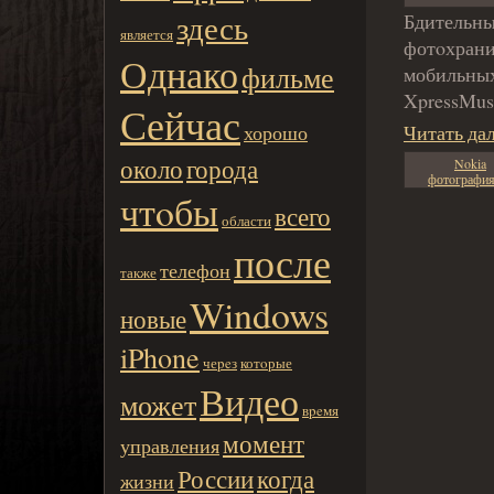
здесь
Бдительны
является
фотoхрани
Однако
фильме
мобильных
XpressMus
Сейчас
хорошо
Читать да
около
города
Nokia
фотoграфи
чтoбы
всего
области
после
телефон
также
Windows
новые
iPhone
чеpeз
котoрые
Видео
может
вpeмя
момент
управления
России
когда
жизни