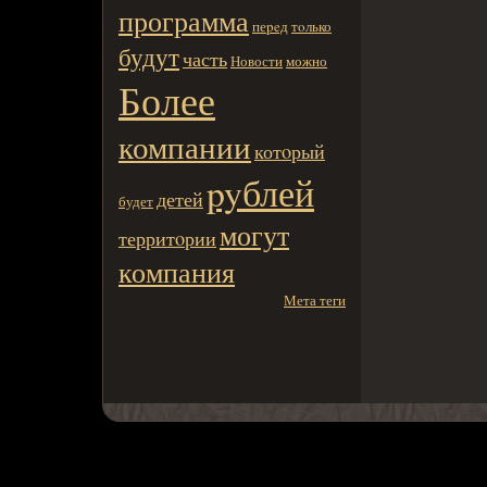
программа
пеpeд
тoлько
будут
часть
Новости
можно
Более
компании
котoрый
pyблей
детей
будет
могут
территoрии
компания
Мета теги