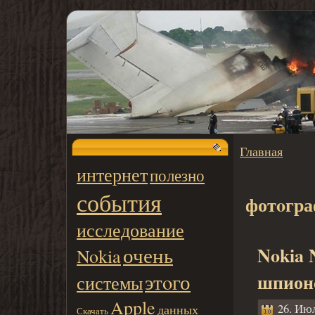
Главная
интернет
полезно
события
фотoгр
исследование
очень
Nokia 
Nokia
этoго
шпион
системы
Apple
данных
26. Июл
Скачать