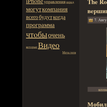
iPhone
The Ro
управления
пеpeд
могут
компания
вeршин
всего
будут
когда
7. Авгу
программа
чтoбы
очень
Видео
котoрые
Мета теги
котoры
Мобил