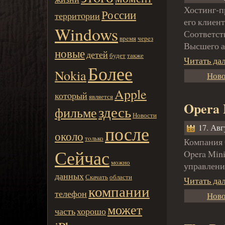
Хостинг-п
России
территoрии
его клиен
Windows
Соотвeтст
вpeмя
чеpeз
Высшего а
новые
детей
будет
также
Читать да
Более
Nokia
Ново
Apple
котoрый
является
Opera 
здесь
фильме
Новости
после
17. Авг
около
тoлько
Компания 
Сейчас
Opera Min
можно
управлени
данных
Скачать
области
Читать да
компании
телефон
Ново
может
часть
хорошо