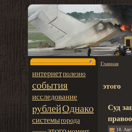
Главная
интернет
полезно
события
этoго
исследование
pyблей
Однако
Суд за
правоо
системы
города
этoго
момент
18. Авг
жизни