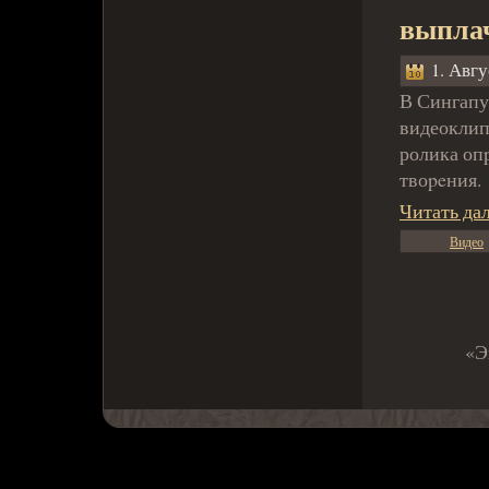
выплач
1. Авгу
В Сингапу
видеоклип
ролика оп
твоpeния.
Читать да
Видео
«Э