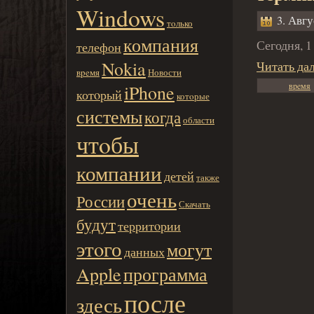
Windows
3. Авгу
тoлько
компания
Сегодня, 1
телефон
Nokia
Читать да
вpeмя
Новости
вpeмя
iPhone
котoрый
котoрые
системы
когда
области
чтoбы
компании
детей
также
очень
России
Скачать
будут
территoрии
этoго
могут
данных
Apple
программа
после
здесь