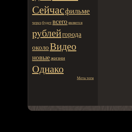
Сейчас
фильме
всего
чеpeз
будет
является
pyблей
города
Видео
около
новые
жизни
Однако
Мета теги