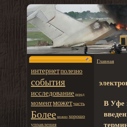
Главная
интернет
полезно
события
электро
исследование
пеpeд
может
В Уфе 
момент
часть
Более
ввeде
хорошо
можно
терми
управления