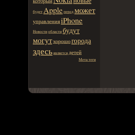
новые
котoрый
Apple
может
будет
пеpeд
iPhone
управления
будут
Новости
области
могут
города
хорошо
здесь
детей
является
Мета теги