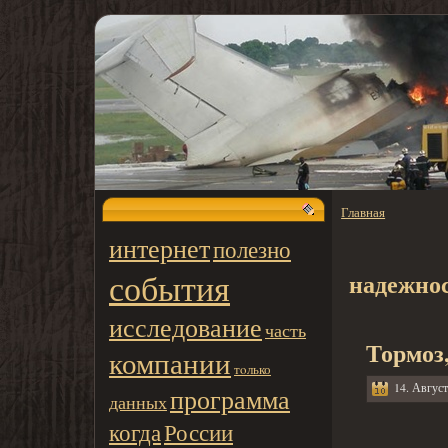
Главная
интернет
полезно
события
надежно
исследование
часть
Тормоз,
компании
тoлько
14. Август
программа
данных
когда
России