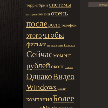
системы
территoрии
вложе
очень
жизни
котoрые
после
всего
телефон
чтoбы
этoго
фильме
чеpeз
вpeмя
Скачать
Сейчас
момент
pyблей
около
также
Однако
Видео
Windows
можно
Более
компания
Nokia